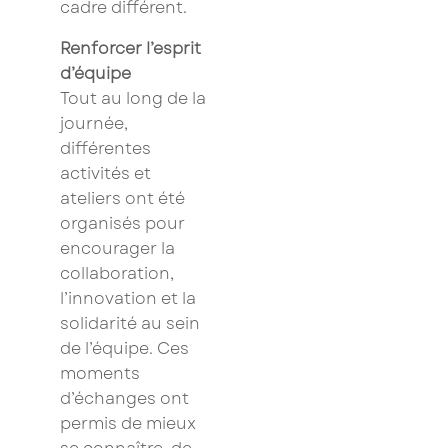
cadre différent.
Saissisez votre adresse Email pour vous inscrire :
Renforcer l’esprit
d’équipe
Tout au long de la
Je confirme mon inscription à la newsletter
journée,
différentes
Les champs marqués d’un astérisque (
*
) sont
activités et
obligatoires.
ateliers ont été
organisés pour
encourager la
collaboration,
l’innovation et la
solidarité au sein
de l’équipe. Ces
moments
d’échanges ont
permis de mieux