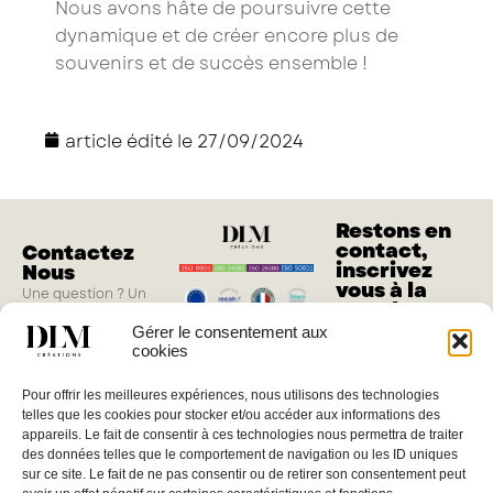
Nous avons hâte de poursuivre cette
dynamique et de créer encore plus de
souvenirs et de succès ensemble !
article édité le
27/09/2024
Restons en
contact,
Contactez
inscrivez
Nous
vous à la
Une question ? Un
newsletter
projet ?
Gérer le consentement aux
M'inscrire
cookies
Vous pouvez nous
joindre du lundi au
Pour offrir les meilleures expériences, nous utilisons des technologies
jeudi de 8h à 17h, le
telles que les cookies pour stocker et/ou accéder aux informations des
vendredi de 8h à
appareils. Le fait de consentir à ces technologies nous permettra de traiter
16h
des données telles que le comportement de navigation ou les ID uniques
sur ce site. Le fait de ne pas consentir ou de retirer son consentement peut
04 66 02 08 88