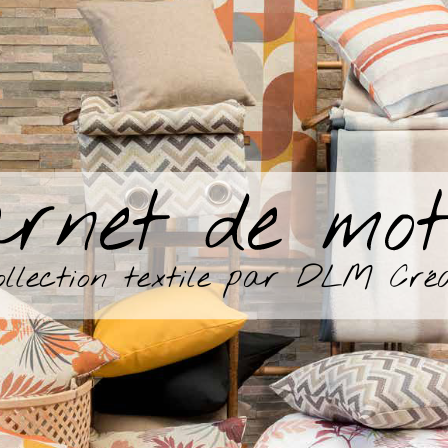
 votre adresse Email pour vous inscrire :
firme mon inscription à la newsletter
mps marqués d’un astérisque (
*
) sont obligatoires.