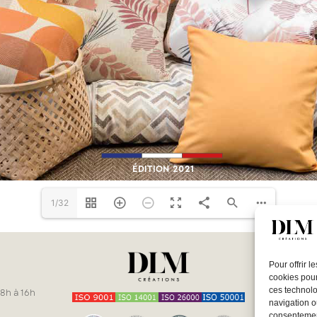
1/32
Restons 
Pour offrir 
M'inscr
cookies pour
ces technolo
 8h à 16h
navigation ou
consentement