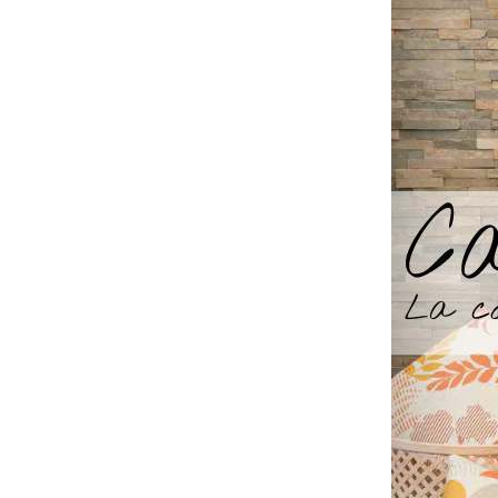
Saissisez
Je con
Les cha