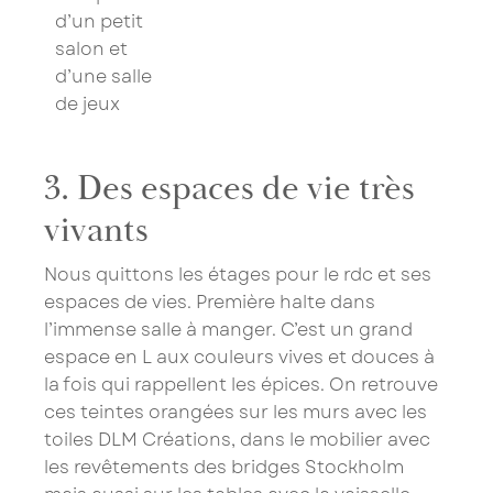
Saissisez votre adresse Email pour vous inscrire :
d’un petit
salon et
d’une salle
de jeux
Je confirme mon inscription à la newsletter
Les champs marqués d’un astérisque (
*
) sont
3. Des espaces de vie très
obligatoires.
vivants
Nous quittons les étages pour le rdc et ses
espaces de vies. Première halte dans
l’immense
salle à manger
. C’est un grand
espace en L aux couleurs vives et douces à
la fois qui rappellent les épices. On retrouve
ces teintes orangées sur les murs avec les
toiles DLM Créations, dans le mobilier avec
les revêtements des bridges Stockholm