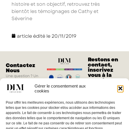
histoire et son objectif, retrouvez très
bientôt les témoignages de Cathy et
Séverine
article édité le
20/11/2019
Restons en
contact,
Contactez
inscrivez
Nous
vous à la
Une question ? Un
newsletter
projet ?
Gérer le consentement aux
M'inscrire
cookies
Vous pouvez nous
joindre du lundi au
Pour offrir les meilleures expériences, nous utilisons des technologies
jeudi de 8h à 17h, le
telles que les cookies pour stocker et/ou accéder aux informations des
vendredi de 8h à
appareils. Le fait de consentir à ces technologies nous permettra de traiter
16h
des données telles que le comportement de navigation ou les ID uniques
sur ce site. Le fait de ne pas consentir ou de retirer son consentement peut
04 66 02 08 88
avoir un effet négatif sur certaines caractéristiques et fonctions.