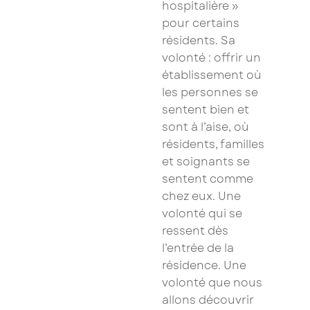
Saissisez votre adresse Email pour vous inscrire :
hospitalière »
pour certains
résidents. Sa
volonté : offrir un
Je confirme mon inscription à la newsletter
établissement où
les personnes se
Les champs marqués d’un astérisque (
*
) sont
sentent bien et
obligatoires.
sont à l’aise, où
résidents, familles
et soignants se
sentent comme
chez eux. Une
volonté qui se
ressent dès
l’entrée de la
résidence. Une
volonté que nous
allons découvrir