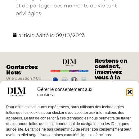
et de partager ces moments de vie tant
privilégiés.
article édité le
09/10/2023
Restons en
contact,
Contactez
inscrivez
Nous
vous à la
Une question ? Un
newsletter
projet ?
Gérer le consentement aux
M'inscrire
cookies
Vous pouvez nous
joindre du lundi au
Pour offrir les meilleures expériences, nous utilisons des technologies
jeudi de 8h à 17h, le
telles que les cookies pour stocker et/ou accéder aux informations des
vendredi de 8h à
appareils. Le fait de consentir à ces technologies nous permettra de traiter
16h
des données telles que le comportement de navigation ou les ID uniques
sur ce site. Le fait de ne pas consentir ou de retirer son consentement peut
04 66 02 08 88
avoir un effet négatif sur certaines caractéristiques et fonctions.