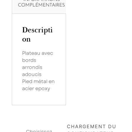
COMPLÉMENTAIRES
Descripti
on
Plateau avec
bords
arrondis
adoucis
Pied métal en
acier epoxy
×
Saissisez votre adresse Email pour vous inscrire :
Choisissez