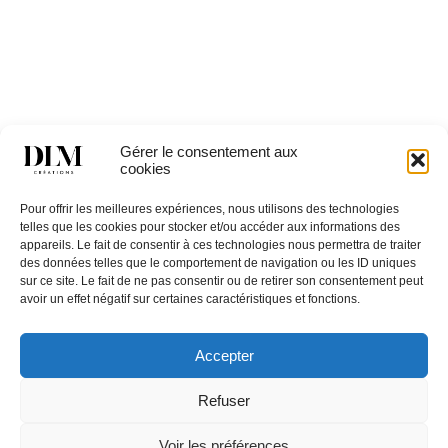
NORMAN 3TB
Gérer le consentement aux
cookies
Catégories
TABLES
,
Tables basses & consoles
Pour offrir les meilleures expériences, nous utilisons des technologies
telles que les cookies pour stocker et/ou accéder aux informations des
appareils. Le fait de consentir à ces technologies nous permettra de traiter
des données telles que le comportement de navigation ou les ID uniques
sur ce site. Le fait de ne pas consentir ou de retirer son consentement peut
avoir un effet négatif sur certaines caractéristiques et fonctions.
Accepter
Restons en
contact,
Contactez
Refuser
inscrivez
Nous
vous à la
Une question ? Un
newsletter
Voir les préférences