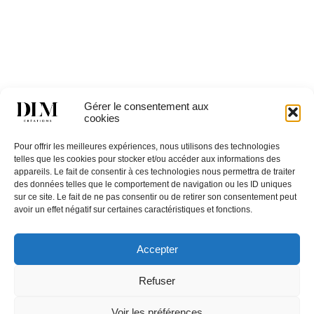
NORMAN 1TB
Gérer le consentement aux
cookies
Catégories
TABLES
,
Tables basses & consoles
Pour offrir les meilleures expériences, nous utilisons des technologies
telles que les cookies pour stocker et/ou accéder aux informations des
appareils. Le fait de consentir à ces technologies nous permettra de traiter
des données telles que le comportement de navigation ou les ID uniques
sur ce site. Le fait de ne pas consentir ou de retirer son consentement peut
avoir un effet négatif sur certaines caractéristiques et fonctions.
Accepter
Restons en
contact,
Contactez
Refuser
inscrivez
Nous
vous à la
Une question ? Un
newsletter
Voir les préférences