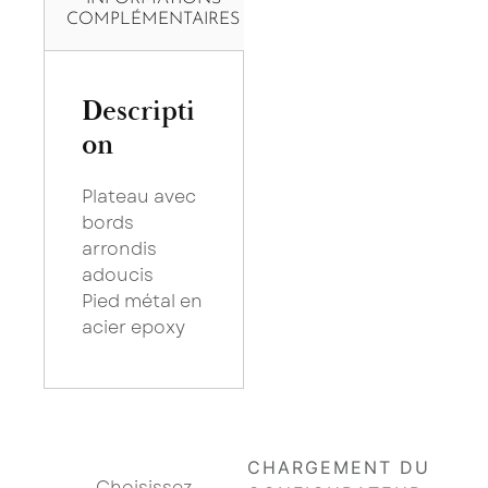
COMPLÉMENTAIRES
Descripti
on
Plateau avec
bords
arrondis
adoucis
Pied métal en
acier epoxy
×
Saissisez votre adresse Email pour vous inscrire :
Choisissez