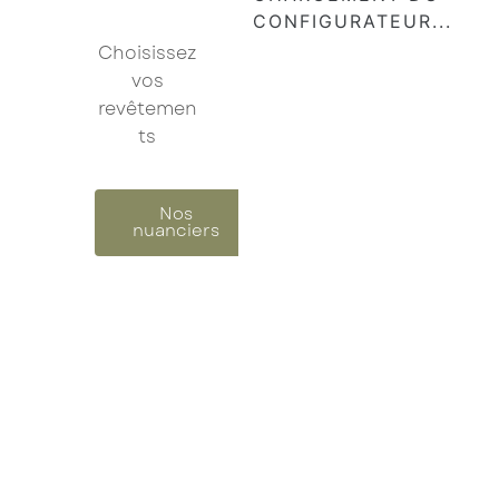
Choisissez
Je confirme mon inscription à la newsletter
vos
revêtemen
Les champs marqués d’un astérisque (
*
) sont
ts
obligatoires.
Nos
nuanciers