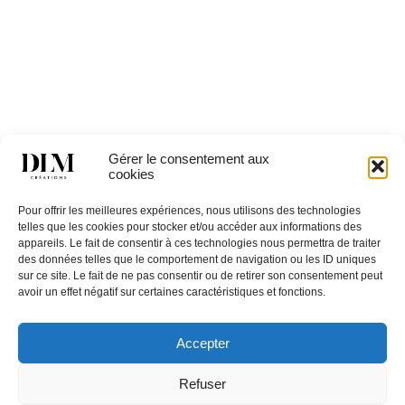
LILLA 3TB
Gérer le consentement aux
cookies
Catégories
TABLES
,
Tables basses & consoles
Pour offrir les meilleures expériences, nous utilisons des technologies
telles que les cookies pour stocker et/ou accéder aux informations des
appareils. Le fait de consentir à ces technologies nous permettra de traiter
des données telles que le comportement de navigation ou les ID uniques
sur ce site. Le fait de ne pas consentir ou de retirer son consentement peut
avoir un effet négatif sur certaines caractéristiques et fonctions.
Accepter
Restons en
contact,
Contactez
inscrivez
Nous
Refuser
vous à la
Une question ? Un