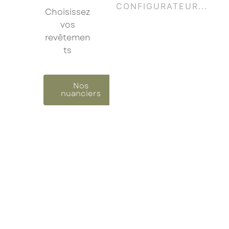
Choisissez
Je confirme mon inscription à la newsletter
vos
revêtemen
Les champs marqués d’un astérisque (
*
) sont
ts
obligatoires.
Nos
nuanciers