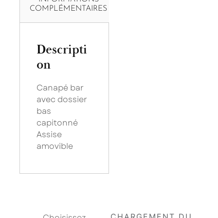
COMPLÉMENTAIRES
Descripti
on
Canapé bar
avec dossier
bas
capitonné
Assise
amovible
×
Saissisez votre adresse Email pour vous inscrire :
Choisissez