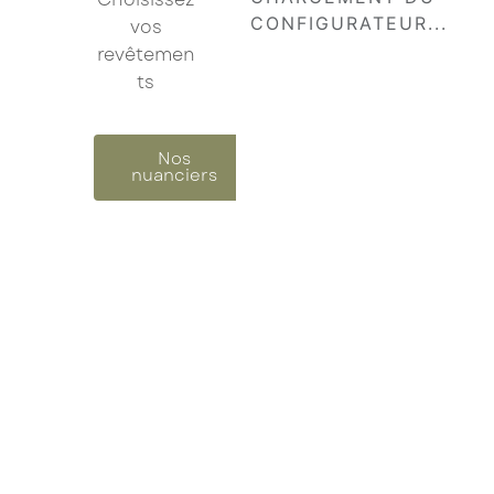
vos
revêtemen
Je confirme mon inscription à la newsletter
ts
Les champs marqués d’un astérisque (
*
) sont
obligatoires.
Nos
nuanciers