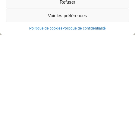
Refuser
Restons en
contact,
Contactez
inscrivez
Nous
Voir les préférences
vous à la
Une question ? Un
newsletter
projet ?
Politique de cookies
Politique de confidentialité
M'inscrire
Vous pouvez nous
joindre du lundi au
jeudi de 8h à 17h, le
vendredi de 8h à
16h
04 66 02 08 88
Formulaire de
contact
Mentions légales
Politique de confidentialité
Copyright ©
Politique de cookies
CGV
2026 DLM
Créations.