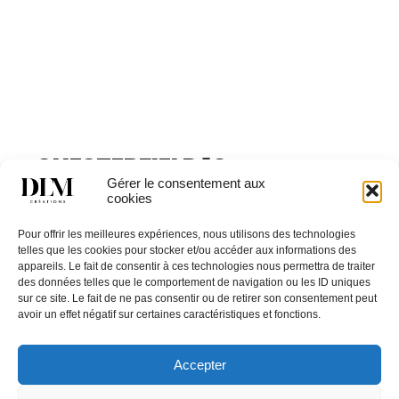
CHESTERFIELD 1C
Gérer le consentement aux
cookies
Catégories
ASSISES
,
Clinique &
Pour offrir les meilleures expériences, nous utilisons des technologies
Hôpital
,
Collectivités
,
Ehpad
,
Fauteuils, canapés &
telles que les cookies pour stocker et/ou accéder aux informations des
banquettes
,
Résidence autonomie
appareils. Le fait de consentir à ces technologies nous permettra de traiter
des données telles que le comportement de navigation ou les ID uniques
sur ce site. Le fait de ne pas consentir ou de retirer son consentement peut
avoir un effet négatif sur certaines caractéristiques et fonctions.
Accepter