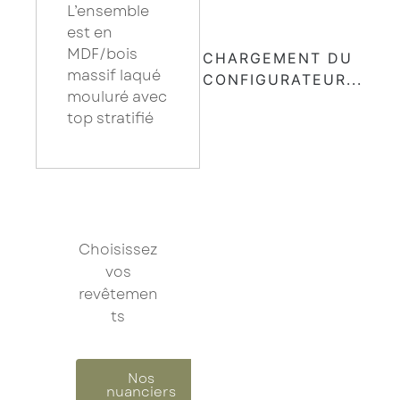
L’ensemble
est en
×
MDF/bois
Saissisez votre adresse Email pour vous inscrire :
massif laqué
mouluré avec
top stratifié
Je confirme mon inscription à la newsletter
Les champs marqués d’un astérisque (
*
) sont
obligatoires.
Choisissez
vos
revêtemen
ts
Nos
nuanciers