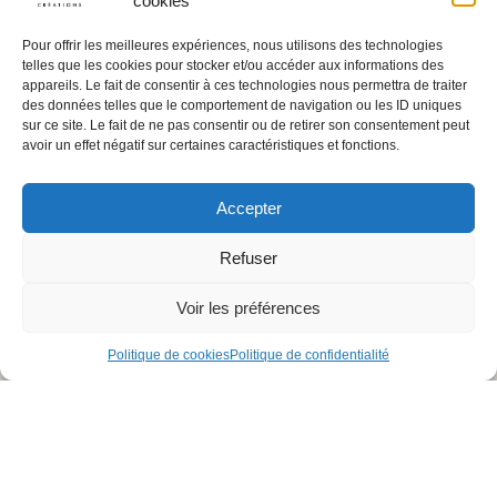
cookies
Pour offrir les meilleures expériences, nous utilisons des technologies
telles que les cookies pour stocker et/ou accéder aux informations des
appareils. Le fait de consentir à ces technologies nous permettra de traiter
Restons en
des données telles que le comportement de navigation ou les ID uniques
contact,
Contactez
sur ce site. Le fait de ne pas consentir ou de retirer son consentement peut
inscrivez
Nous
avoir un effet négatif sur certaines caractéristiques et fonctions.
vous à la
Une question ? Un
newsletter
projet ?
Accepter
M'inscrire
Vous pouvez nous
joindre du lundi au
Refuser
jeudi de 8h à 17h, le
vendredi de 8h à
Voir les préférences
16h
Politique de cookies
Politique de confidentialité
04 66 02 08 88
Formulaire de
contact
Mentions légales
Politique de confidentialité
Copyright ©