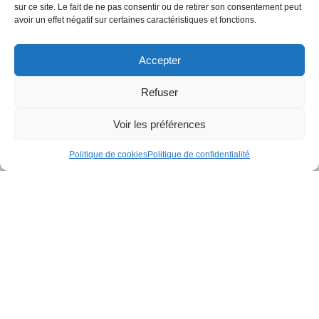
sur ce site. Le fait de ne pas consentir ou de retirer son consentement peut
Restons en
avoir un effet négatif sur certaines caractéristiques et fonctions.
contact,
Contactez
inscrivez
Nous
vous à la
Accepter
Une question ? Un
newsletter
projet ?
Refuser
M'inscrire
Vous pouvez nous
joindre du lundi au
Voir les préférences
jeudi de 8h à 17h, le
vendredi de 8h à
Politique de cookies
Politique de confidentialité
16h
04 66 02 08 88
Formulaire de
contact
Mentions légales
Politique de confidentialité
Copyright ©
Politique de cookies
CGV
2026 DLM
Créations.