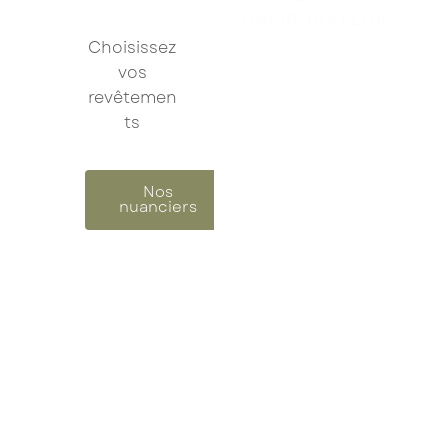
Choisissez
Je confirme mon inscription à la newsletter
vos
revêtemen
Les champs marqués d’un astérisque (
*
) sont
ts
obligatoires.
Nos
nuanciers