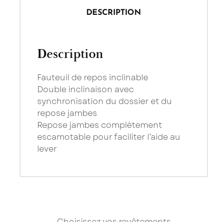
DESCRIPTION
Description
Fauteuil de repos inclinable
Double inclinaison avec
synchronisation du dossier et du
repose jambes
Repose jambes complètement
escamotable pour faciliter l’aide au
Saissisez
lever
Je con
Les cha
Choisissez vos revêtements