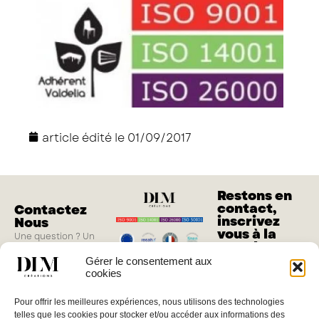
article édité le
01/09/2017
Restons en
contact,
Contactez
inscrivez
Nous
vous à la
Une question ? Un
newsletter
projet ?
Gérer le consentement aux
M'inscrire
cookies
Vous pouvez nous
joindre du lundi au
Pour offrir les meilleures expériences, nous utilisons des technologies
jeudi de 8h à 17h, le
telles que les cookies pour stocker et/ou accéder aux informations des
vendredi de 8h à