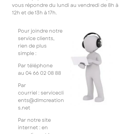
×
vous répondre du lundi au vendredi de 8h à
12h et de 13h à 17h.
Saissisez votre adresse Email pour vous inscrire :
Pour joindre notre
service clients,
Je confirme mon inscription à la newsletter
rien de plus
simple :
Les champs marqués d’un astérisque (
*
) sont
obligatoires.
Par téléphone
au
04 66 02 08 88
Par
courriel :
servicecli
ents@dlmcreation
s.net
Par notre site
internet : en