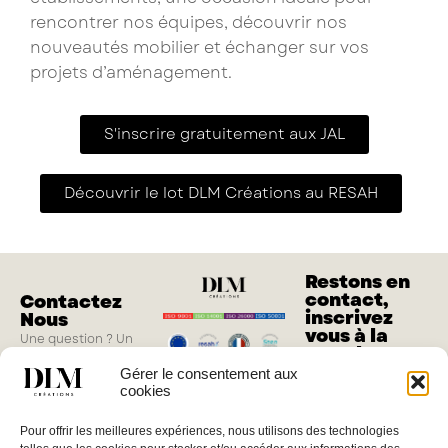
rencontrer nos équipes, découvrir nos
nouveautés mobilier et échanger sur vos
projets d’aménagement.
S'inscrire gratuitement aux JAL
Découvrir le lot DLM Créations au RESAH
Restons en
contact,
Contactez
inscrivez
Nous
vous à la
Une question ? Un
newsletter
projet ?
Gérer le consentement aux
M'inscrire
cookies
Vous pouvez nous
joindre du lundi au
Pour offrir les meilleures expériences, nous utilisons des technologies
jeudi de 8h à 17h, le