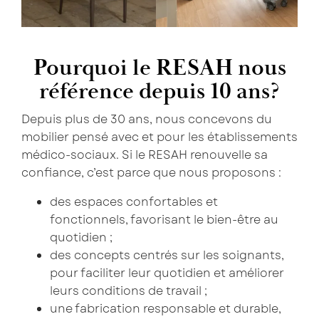
Pourquoi le RESAH nous
référence depuis 10 ans?
Depuis plus de 30 ans, nous concevons du
mobilier pensé avec et pour les établissements
médico-sociaux. Si le RESAH renouvelle sa
confiance, c’est parce que nous proposons :
×
Saissisez votre adresse Email pour vous inscrire :
des espaces confortables et
fonctionnels, favorisant le bien-être au
quotidien ;
des concepts centrés sur les soignants,
Je confirme mon inscription à la newsletter
pour faciliter leur quotidien et améliorer
leurs conditions de travail ;
Les champs marqués d’un astérisque (
*
) sont
une fabrication responsable et durable,
obligatoires.