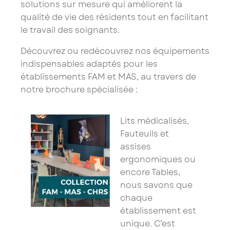
solutions sur mesure qui améliorent la
qualité de vie des résidents tout en facilitant
le travail des soignants.
×
Saissisez votre adresse Email pour vous inscrire :
Découvrez ou redécouvrez nos équipements
indispensables adaptés pour les
établissements FAM et MAS, au travers de
notre brochure spécialisée :
Je confirme mon inscription à la newsletter
Lits médicalisés,
Les champs marqués d’un astérisque (
*
) sont
Fauteuils et
obligatoires.
assises
ergonomiques ou
encore Tables,
nous savons que
chaque
établissement est
unique. C’est