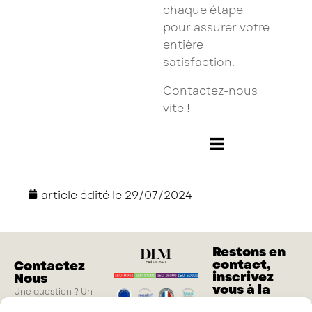
chaque étape
pour assurer votre
entière
satisfaction.
Contactez-nous
vite !
article édité le
29/07/2024
Restons en
contact,
Contactez
inscrivez
Nous
vous à la
Une question ? Un
newsletter
projet ?